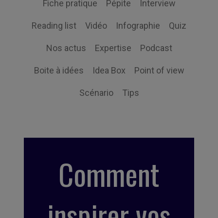
Fiche pratique
Pépite
Interview
Reading list
Vidéo
Infographie
Quiz
Nos actus
Expertise
Podcast
Boite à idées
Idea Box
Point of view
Scénario
Tips
Comment
inspirer vos