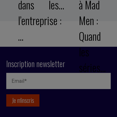
dans
les…
à Mad
l’entreprise :
Men :
…
Quand
les
Inscription newsletter
séries…