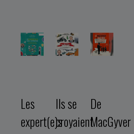
Les
Ils se
De
expert(e)s
croyaient
MacGyver