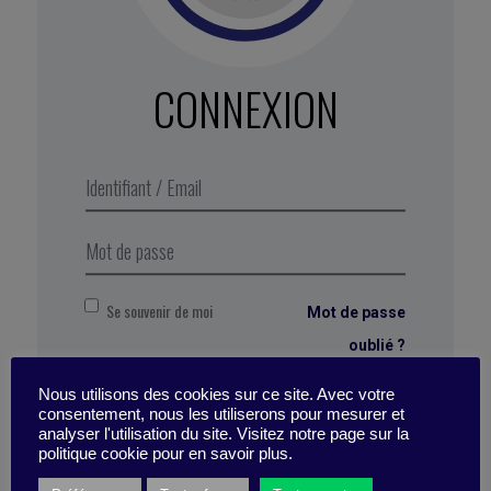
[1]
Selon « The ADPRI’s Global Study of
Engagement », une étude réalisée par l’ADP
Research Institue en juillet 2018, sur 19 346
CONNEXION
salariés dans19 pays.
Extrait de Business Digest N°298, juillet-
août 2019
Se souvenir de moi
Mot de passe
oublié ?
Connexion
Nous utilisons des cookies sur ce site. Avec votre
Marqué avec :
engagement
,
relations humaines
,
consentement, nous les utiliserons pour mesurer et
compétences
,
culture
,
vie pro
,
feedback
,
idées
analyser l'utilisation du site. Visitez notre page sur la
reçues
,
management
,
équilibre
,
expérience
politique cookie pour en savoir plus.
collaborateur
,
performance
,
management