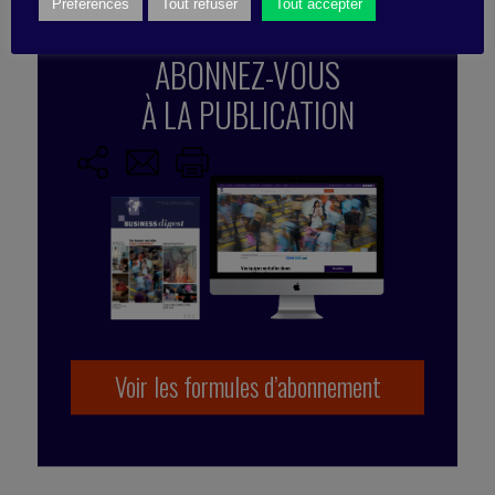
Préférences
Tout refuser
Tout accepter
d’équipe
,
reconnaissance
,
leadership
,
valorisation
,
équilibre vies perso
,
motivation
,
vie personnelle
,
ABONNEZ-VOUS
équipe
,
vie professionnelle
À LA PUBLICATION
Voir les formules d’abonnement
Publié par Emmanuelle Meylan