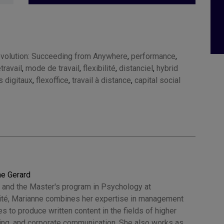
olution: Succeeding from Anywhere
,
performance
,
étravail
,
mode de travail
,
flexibilité
,
distanciel
,
hybrid
s digitaux
,
flexoffice
,
travail à distance
,
capital social
ne Gerard
 and the Master's program in Psychology at
Cité, Marianne combines her expertise in management
 to produce written content in the fields of higher
hing, and corporate communication. She also works as