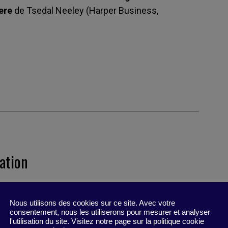
ere
de Tsedal Neeley (Harper Business,
sation
de l’emplacement (et de l’état) de vos troupes –
 brouille les frontières.
Nous utilisons des cookies sur ce site. Avec votre
consentement, nous les utiliserons pour mesurer et analyser
l'utilisation du site. Visitez notre page sur la politique cookie
otre configuration hybride, réalisez un schéma