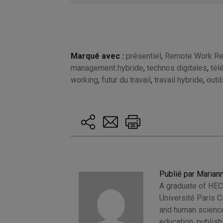
Marqué avec :
présentiel
,
Remote Work Rev
management hybride
,
technos digitales
,
tél
working
,
futur du travail
,
travail hybride
,
outil
Publié par Marian
A graduate of HEC
Université Paris 
and human sciences
education, publis