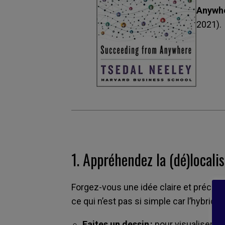
Anywh
2021).
1.
Appréhendez la (dé)locali
Forgez-vous une idée claire et précise 
ce qui n’est pas si simple car l’hybridité
Faites un dessin :
pour visualiser v