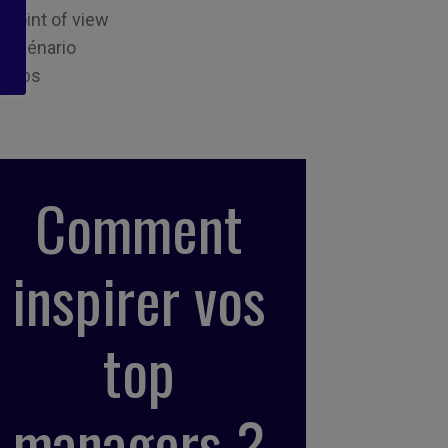
Point of view
Scénario
Tips
Comment
inspirer vos
top
managers ?