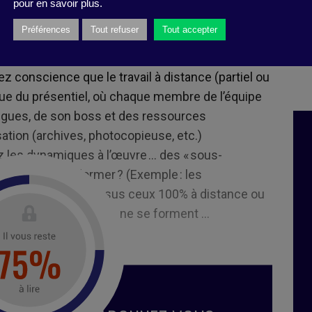
pour en savoir plus.
rateurs à distance, ceux en présentiel et
Préférences
Tout refuser
Tout accepter
de présence et les recoupements entre les uns et
z conscience que le travail à distance (partiel ou
ique du présentiel, où chaque membre de l’équipe
ègues, de son boss et des ressources
sation (archives, photocopieuse, etc.)
 les dynamiques à l’œuvre … des « sous-
 tendance à se former ? (Exemple : les
di et le vendredi versus ceux 100% à distance ou
éviter que des « clans » ne se forment …