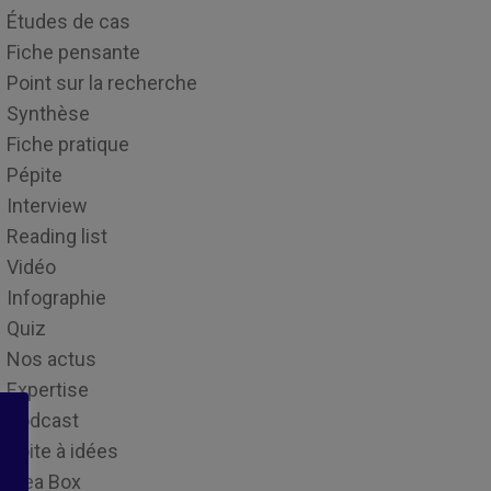
Études de cas
Fiche pensante
Point sur la recherche
Synthèse
Fiche pratique
Pépite
Interview
Reading list
Vidéo
Infographie
Quiz
Nos actus
Expertise
Podcast
Boite à idées
Idea Box