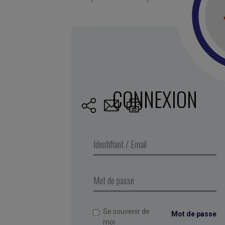
Marqué avec :
motivation
,
vitalité
,
producti
compétition
,
fatigue
,
résistance
,
sérénité
CONNEXION
Publié par Françoi
She spent 12 years
among others. She
running the compan
1996, even before
Se souvenir de
Mot de passe
moi