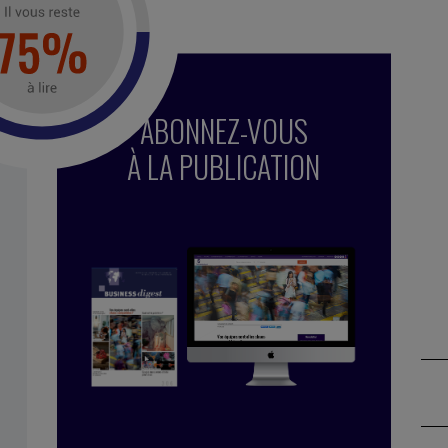
vité
,
courage
,
peur
,
pause
,
concurrence
,
détermination
,
ABONNEZ-VOUS
À LA PUBLICATION
se Tollet
 in industry, working for Bolloré Technologies,
 co-founded Business Digest in 1992 and has been
y since 1998. And she took the Internet plunge in
 coming on board as part of the BD team.