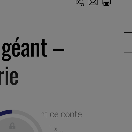
 géant –
rie
 en écoutant ce conte
e séquoia géant »…