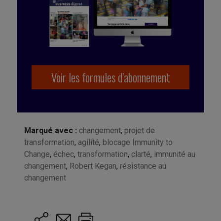
Voir les formules d’abonnement
Marqué avec :
changement
,
projet de
transformation
,
agilité
,
blocage Immunity to
Change
,
échec
,
transformation
,
clarté
,
immunité au
changement
,
Robert Kegan
,
résistance au
changement