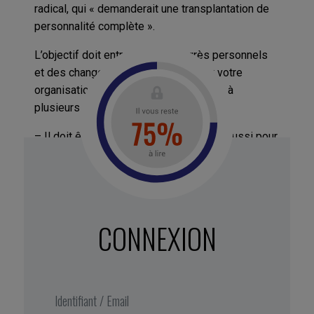
radical, qui « demanderait une transplantation de
personnalité complète ».
L’objectif doit entrainer des progrès personnels
et des changements importants pour votre
organisation. Pour être valide, il répond à
plusieurs critères :
– Il doit être important pour vous, mais aussi pour
votre entourage;
– Il dépend uniquement d’un travail à faire sur
vous-même;
CONNEXION
– Cet objectif doit être formulé positivement,
avec une phrase affirmative. Exemple : «
je veux
développer ma capacité d’écoute
».
Si votre objectif de changement ne répond
pas aux critères ci-dessus, inutile de