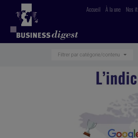
Accueil
À la une
Nos it
Filtrer par catégorie/contenu