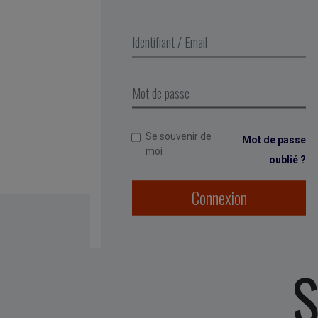
Publié par Emman
Se souvenir de
Mot de passe
moi
oublié ?
Connexion
S