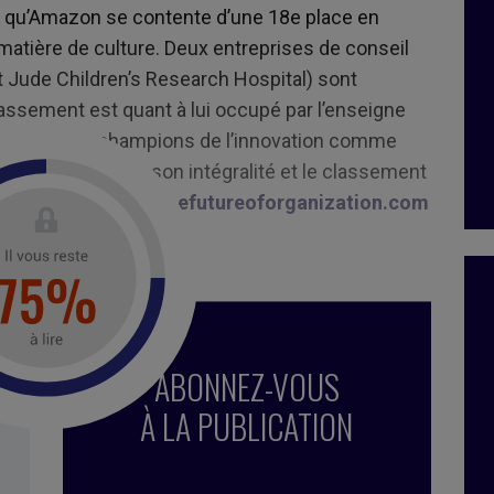
s qu’Amazon se contente d’une 18e place en
matière de culture. Deux entreprises de conseil
t Jude Children’s Research Hospital) sont
assement est quant à lui occupé par l’enseigne
ussi par des champions de l’innovation comme
ces. L’indice dans son intégralité et le classement
 de Jacob Morgan :
thefutureoforganization.com
ence
,
performance
,
engagement
,
bien-être
,
ABONNEZ-VOUS
Stratégie
,
expérience collaborateurs
À LA PUBLICATION