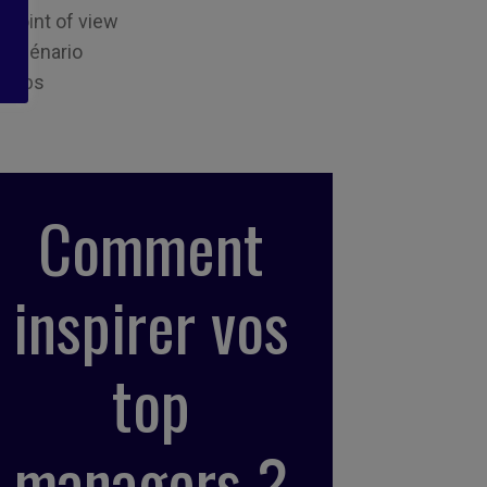
Point of view
Scénario
Tips
Comment
inspirer vos
top
managers ?