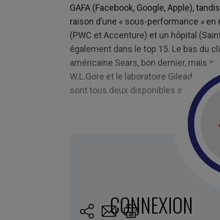
GAFA (Facebook, Google, Apple), tandi
raison d’une « sous-performance » en 
(PWC et Accenture) et un hôpital (Sain
également dans le top 15. Le bas du cl
américaine Sears, bon dernier, mais a
W.L.Gore et le laboratoire Gilead Scien
sont tous deux disponibles sur le site
Marqué avec :
culture d'entreprise
,
expéri
épanouissement
,
Environnement de travail
,
CONNEXION