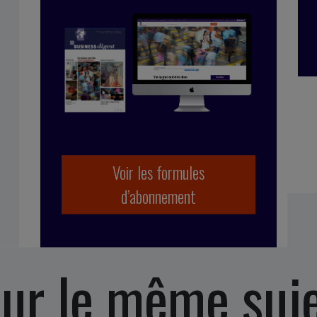
uelle Meylan
Voir les formules
d’abonnement
ur le même suj