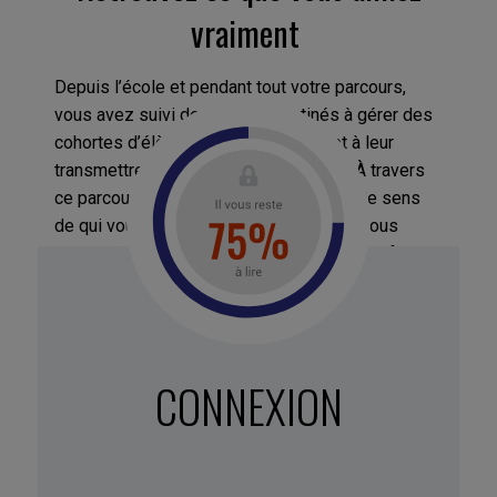
vraiment
Depuis l’école et pendant tout votre parcours,
vous avez suivi des cursus destinés à gérer des
cohortes d’élèves puis d’employés et à leur
transmettre des savoirs standardisés. À travers
ce parcours, vous avez peut-être perdu le sens
de qui vous êtes vraiment et de ce que vous
aimez. Allez chercher ce sens pour le transformer
en plaisir et performance au travail.
Relevez tous les indices (ils sont parfois
bien cachés)
CONNEXION
Dans votre vie personnelle et professionnelle,
vous croisez beaucoup d’indices de ce que vous
aimez vraiment et de ce qui vous caractérise,