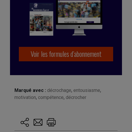
Voir les formules d’abonnement
Marqué avec :
décrochage
,
entousiasme
,
motivation
,
compétence
,
décrocher