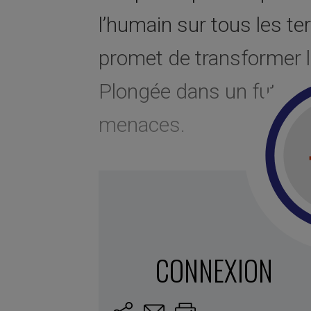
l’humain sur tous les ter
promet de transformer l
Plongée dans un futur i
menaces.
Marqué avec :
flexibilité
,
apprentissage int
Innovation
,
intelligence artificielle
,
Intelligen
technologie
,
machines conscientes
,
résolut
vs machine
CONNEXION