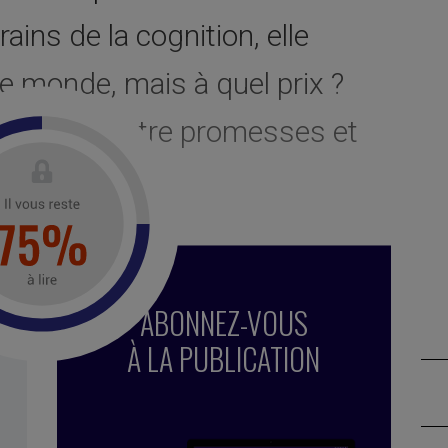
rains de la cognition, elle
e monde, mais à quel prix ?
ncertain, entre promesses et
elligent
,
peur
,
futur incertain
,
transformation
,
IAG
,
ABONNEZ-VOUS
ce artificielle générative
,
compétences
,
nouvelle
ion de problèmes
,
conscience
,
environnement
,
humain
À LA PUBLICATION