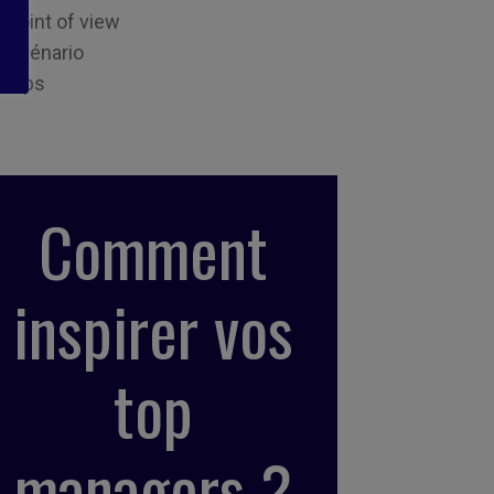
Point of view
Scénario
Tips
Comment
inspirer vos
top
managers ?