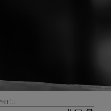
YNTHÈSE