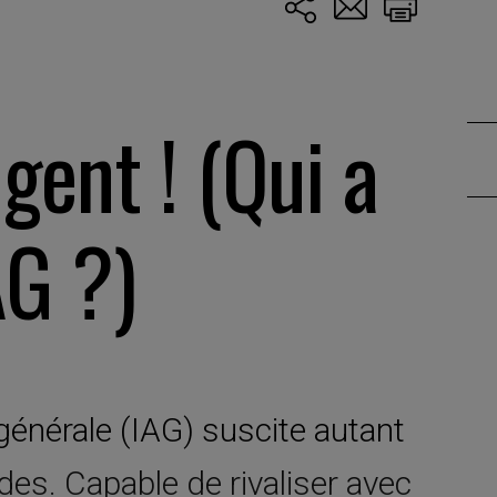
igent ! (Qui a
AG ?)
le générale (IAG) suscite autant
des. Capable de rivaliser avec