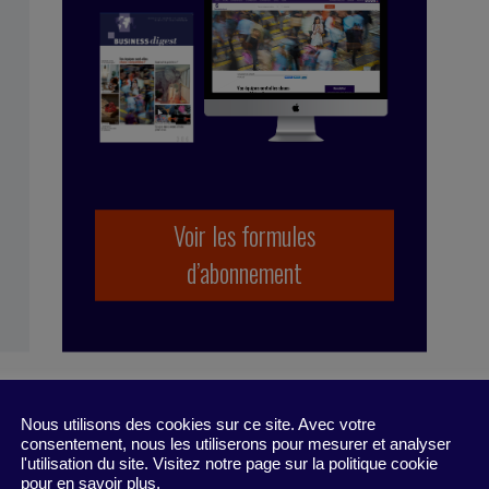
se Tollet
 in industry, working for Bolloré Technologies,
 co-founded Business Digest in 1992 and has been
y since 1998. And she took the Internet plunge in
 coming on board as part of the BD team.
Voir les formules
d’abonnement
Nous utilisons des cookies sur ce site. Avec votre
consentement, nous les utiliserons pour mesurer et analyser
l'utilisation du site. Visitez notre page sur la politique cookie
pour en savoir plus.