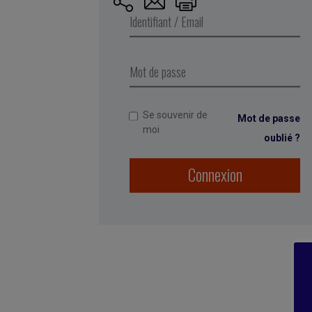
Publié par Françoi
She spent 12 years
among others. She
Se souvenir de
Mot de passe
running the compan
moi
oublié ?
1996, even before
Connexion