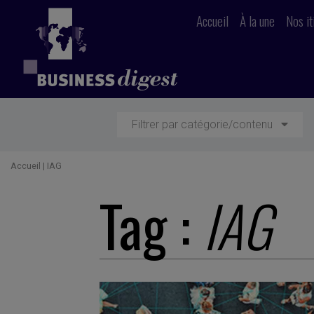
Accueil
À la une
Nos it
Filtrer par catégorie/contenu
Accueil
|
IAG
Tag :
IAG