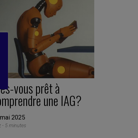
tes-vous prêt à
omprendre une IAG?
 mai 2025
z -
5 minutes