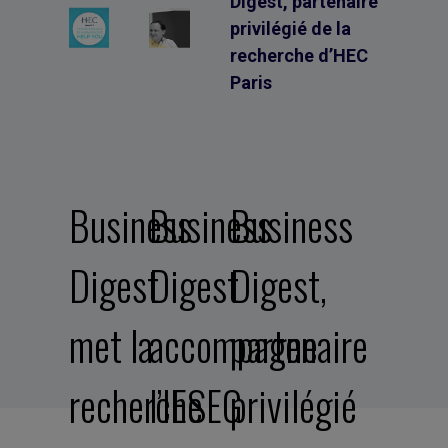
Business
Business
Business
Digest
Digest
Digest,
met la
accompagne
partenaire
recherche
l’IESEG
privilégié