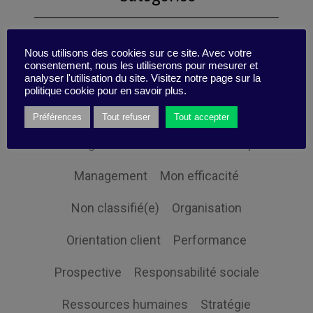
Changement
Digital
Nous utilisons des cookies sur ce site. Avec votre
consentement, nous les utiliserons pour mesurer et
Economie et société
Globalisation
analyser l'utilisation du site. Visitez notre page sur la
politique cookie pour en savoir plus.
Gouvernance
Innovation
Préférences
Tout refuser
Tout accepter
Intelligence Collective
Leadership
Management
Mon efficacité
Non classifié(e)
Organisation
Orientation client
Performance
Prospective
Responsabilité sociale
Ressources humaines
Stratégie