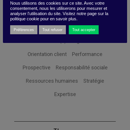
Gouvernance
Innovation
Nous utilisons des cookies sur ce site. Avec votre
consentement, nous les utiliserons pour mesurer et
Intelligence Collective
Leadership
analyser l'utilisation du site. Visitez notre page sur la
politique cookie pour en savoir plus.
Management
Mon efficacité
Préférences
Tout refuser
Tout accepter
Non classifié(e)
Organisation
Orientation client
Performance
Prospective
Responsabilité sociale
Ressources humaines
Stratégie
Expertise