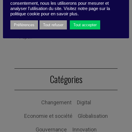
Publié par Sono Motoyama
consentement, nous les utiliserons pour mesurer et
Sono is an American journalist who has been
analyser l'utilisation du site. Visitez notre page sur la
politique cookie pour en savoir plus.
living in France for more than a decade. She
writes for print and digital media and is a
Préférences
Tout refuser
Tout accepter
former Editor-in-Chief at the Baltimore City
Paper.
Catégories
Changement
Digital
Economie et société
Globalisation
Gouvernance
Innovation