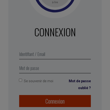
personnes pourraient-elles avoir ?
• Quelles sont les perceptions positives que
certains pourraient avoir ou devraient avoir ?
CONNEXION
• Comment pouvez-vous recadrer les perceptions
des gens pour mettre en évidence le positif et
minimiser le négatif ?
• Existe-t-il un moyen de dire explicitement ce
qu’est votre entreprise plutôt que de laisser des
hypothèses et des jugements instantanés
prendre racine ?
Se souvenir de moi
Mot de passe
oublié ?
Connexion