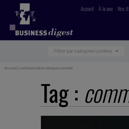
Accueil
À la une
Nos it
Filtrer par catégorie/contenu
Accueil
|
communication interpersonnelle
Tag :
commu