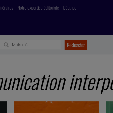
inéraires
Notre expertise éditoriale
L’équipe
nication interp