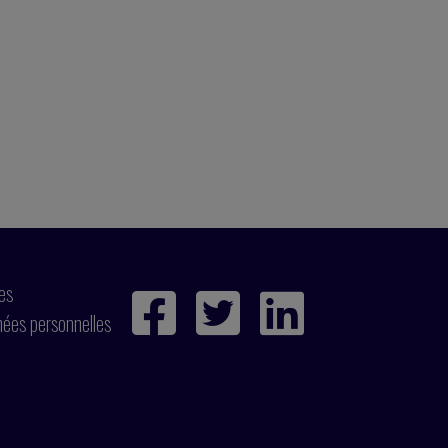
ies
nées personnelles