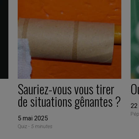
s
Sauriez-vous vous tirer
Ou
de situations gênantes ?
22
Pép
5 mai 2025
Quiz -
5 minutes