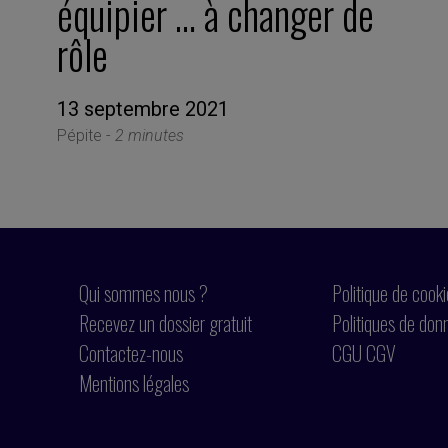
équipier … à changer de
rôle
13 septembre 2021
Pépite -
2 minutes
Qui sommes nous ?
Politique de cook
Recevez un dossier gratuit
Politiques de don
Contactez-nous
CGU CGV
Mentions légales