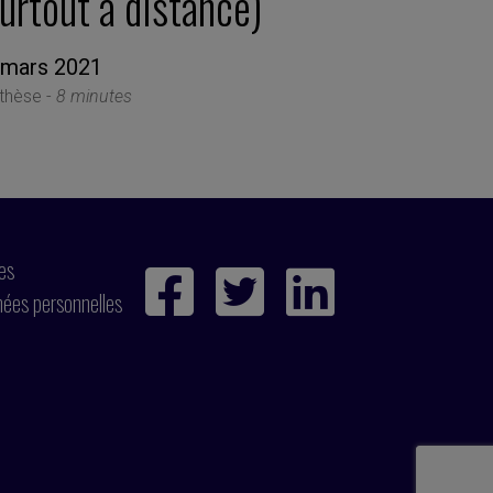
urtout à distance)
 mars 2021
thèse -
8 minutes
ies
nées personnelles