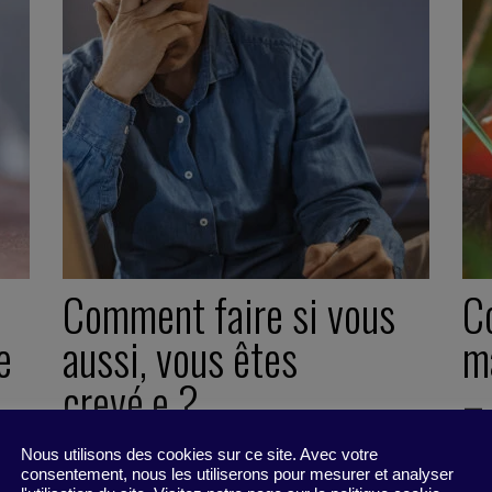
Comment faire si vous
C
e
aussi, vous êtes
m
crevé.e ?
–
Nous utilisons des cookies sur ce site. Avec votre
1 avril 2021
1 a
consentement, nous les utiliserons pour mesurer et analyser
Pépite -
2 minutes
Pép