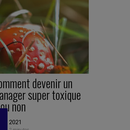
omment devenir un
anager super toxique
 ou non
vril 2021
ite -
2 minutes