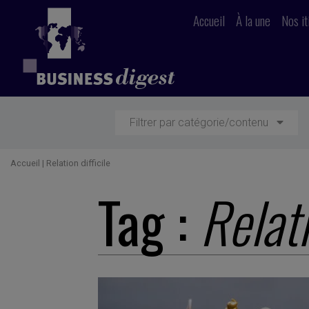
Accueil
À la une
Nos it
Filtrer par catégorie/contenu
Accueil
|
Relation difficile
Tag :
Relati