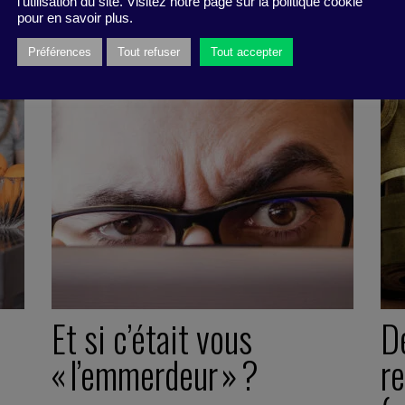
l'utilisation du site. Visitez notre page sur la politique cookie
pour en savoir plus.
Préférences
Tout refuser
Tout accepter
Et si c’était vous
D
« l’emmerdeur » ?
re