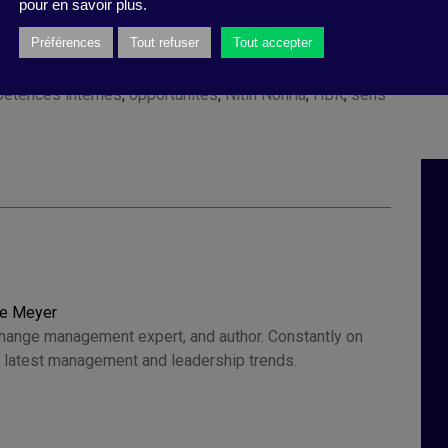
pour en savoir plus.
Préférences
Tout refuser
Tout accepter
isney
,
gestion de crise
,
innovations
,
responsabilité
étences internes
,
opportunités
,
Nitin Nohria
,
HBR
,
sens
ce Meyer
change management expert, and author. Constantly on
he latest management and leadership trends.