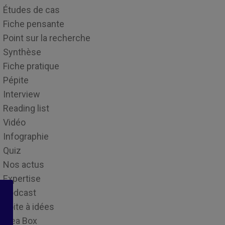
Études de cas
Fiche pensante
Point sur la recherche
Synthèse
Fiche pratique
Pépite
Interview
Reading list
Vidéo
Infographie
Quiz
Nos actus
Expertise
Podcast
Boite à idées
Idea Box