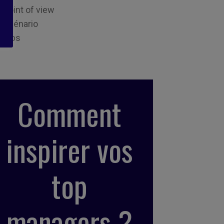
Point of view
Scénario
Tips
Comment
inspirer vos
top
managers ?