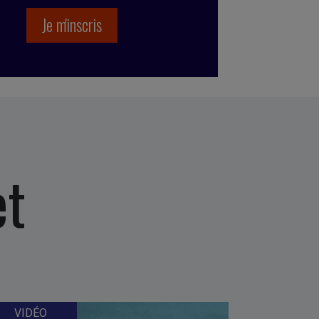
et
VIDÉO