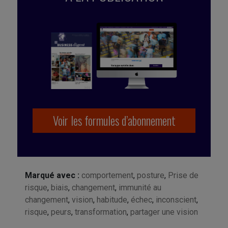
Voir les formules d’abonnement
Marqué avec :
comportement
,
posture
,
Prise de
risque
,
biais
,
changement
,
immunité au
changement
,
vision
,
habitude
,
échec
,
inconscient
,
risque
,
peurs
,
transformation
,
partager une vision