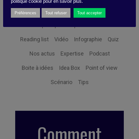
politique cookie pour en savoir plus.
Point sur la recherche
Synthèse
Préférences
Tout refuser
Tout accepter
Fiche pratique
Pépite
Interview
Reading list
Vidéo
Infographie
Quiz
Nos actus
Expertise
Podcast
Boite à idées
Idea Box
Point of view
Scénario
Tips
Comment