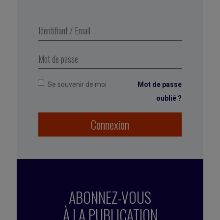
transformation échoue par la
mise en pratique d’au moins un
de ces 5 points clés.
Se souvenir de moi
Mot de passe
oublié ?
Connexion
ABONNEZ-VOUS
À LA PUBLICATION