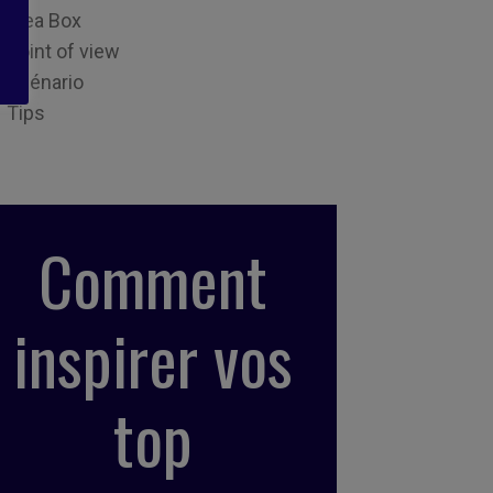
Idea Box
Point of view
Scénario
Tips
Comment
inspirer vos
top