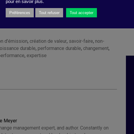
pour en savoir plus.
Préférences
Tout refuser
Tout accepter
on d'émission
,
création de valeur
,
savoir-faire
,
non-
roissance durable
,
performance durable
,
changement
,
performance
,
expertise
ce Meyer
change management expert, and author. Constantly on