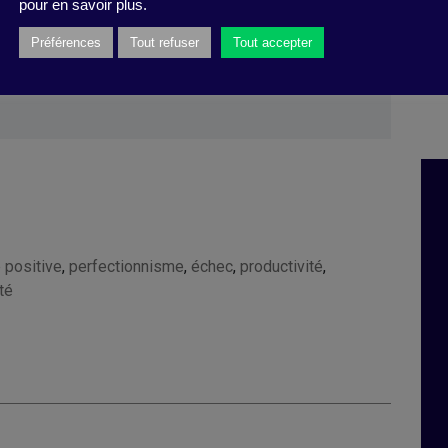
pour en savoir plus.
 Business Review
, 8 mai 2023).
Préférences
Tout refuser
Tout accepter
 positive
,
perfectionnisme
,
échec
,
productivité
,
té