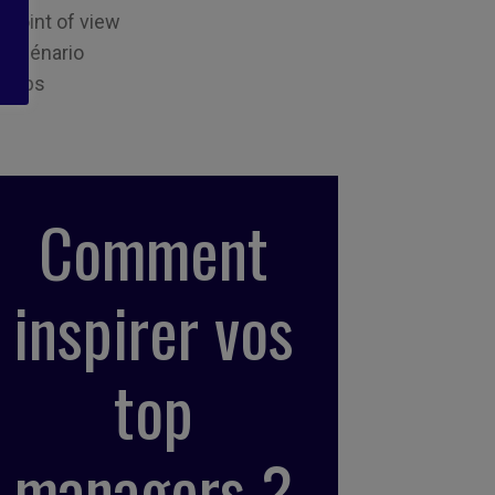
Point of view
Scénario
Tips
Comment
inspirer vos
top
managers ?