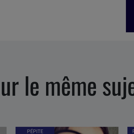
ur le même suj
PÉPITE