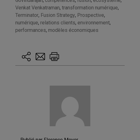
Govindarajan
,
compétences
,
fusion
,
ecosystème
,
Venkat Venkatraman
,
transformation numérique
,
Terminator
,
Fusion Strategy
,
Prospective
,
numérique
,
relations clients
,
environnement
,
performances
,
modèles économiques
Publié par Florence Meyer