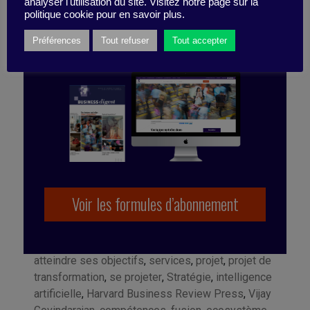
ABONNEZ-VOUS
analyser l'utilisation du site. Visitez notre page sur la
politique cookie pour en savoir plus.
À LA PUBLICATION
Préférences
Tout refuser
Tout accepter
Voir les formules d’abonnement
Marqué avec :
solutions
,
produits
,
technologies
,
atteindre ses objectifs
,
services
,
projet
,
projet de
transformation
,
se projeter
,
Stratégie
,
intelligence
artificielle
,
Harvard Business Review Press
,
Vijay