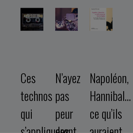
Ces
N’ayez
Napoléon,
technos
pas
Hannibal…
qui
peur
ce qu’ils
s’appliqueront
des
auraient…