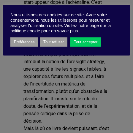
start-uppeur dopé à l’adrénaline. C’est
une vision stratégique radicale de notre
Nous utilisons des cookies sur ce site. Avec votre
époque : incertaine, non-linéaire, et
consentement, nous les utiliserons pour mesurer et
chaotique, où seules les organisations
analyser l'utilisation du site. Visitez notre page sur la
politique cookie pour en savoir plus.
capables d’embrasser l’inconnu avec
lucidité peuvent prétendre être durables.
Préférences
Tout refuser
Tout accepter
Spitz s’adresse à celles et ceux qui
veulent anticiper plutôt que subir. Il
introduit la notion de foresight strategy,
une capacité à lire les signaux faibles, à
explorer des futurs multiples, et à faire
de l’incertitude un matériau de
transformation, plutôt qu’un obstacle à la
planification. Il insiste sur le rôle du
doute, de l’expérimentation, et de la
pensée critique dans la prise de
décision.
Mais là où ce livre devient puissant, c’est