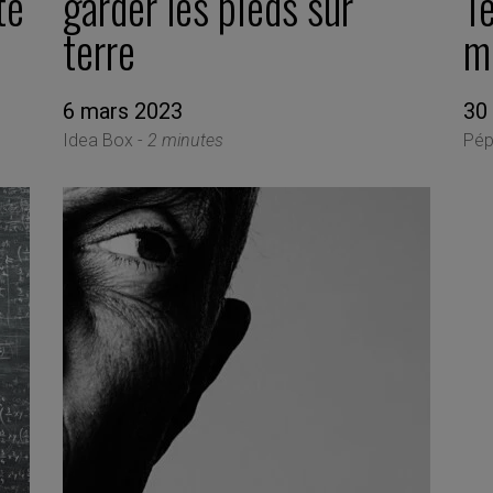
té
garder les pieds sur
Te
terre
m
6 mars 2023
30
Idea Box -
2 minutes
Pép