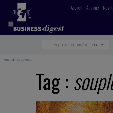
Accueil
À la une
Nos it
Filtrer par catégorie/contenu
Accueil
|
souplesse
Tag :
soupl