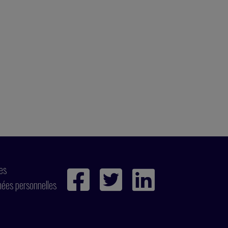
ies
nées personnelles