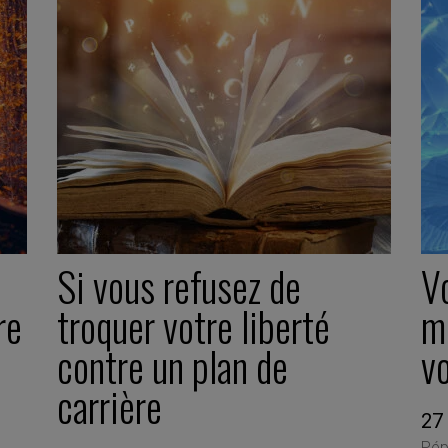
Si vous refusez de
Vo
re
troquer votre liberté
m
contre un plan de
vo
carrière
27
Pép