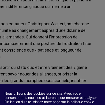
 une indifférence glauque ou même à un
t son co-auteur Christopher Wickert, ont cherché
munité au changement auprès d’une dizaine de
s allemandes. Qui donnent l’impression de
t inconsciemment une posture de frustration face
i ont conscience que « patience et longueur de
.
 sortir du statu quo et être vraiment des « game
nt savoir nouer des alliances, prioriser la
non les grands triomphes occasionnels, insuffler
ncipes théoriques – ramener toujours la
lus que rationnel – et enfin adapter leur
Nous utilisons des cookies sur ce site. Avec votre
consentement, nous les utiliserons pour mesurer et analyser
n de se vêtir ! Bref, s’ils se fondent dans leur
l'utilisation du site. Visitez notre page sur la politique cookie