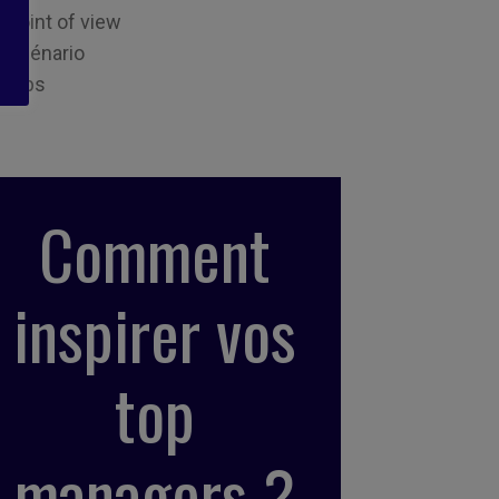
Point of view
Scénario
Tips
Comment
inspirer vos
top
managers ?