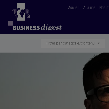
Accueil
À la une
Nos it
Filtrer par catégorie/contenu