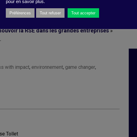
pour en savoir plus.
ce d’être pris au sérieux…
Préférences
Tout refuser
Tout accepter
voir la RSE dans les grandes entreprises
»
.
s with impact
,
environnement
,
game changer
,
se Tollet