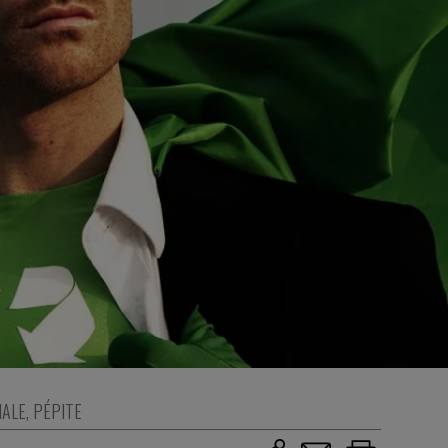
IALE
,
PÉPITE