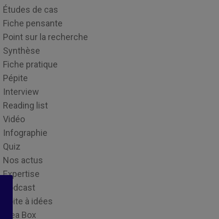
Études de cas
Fiche pensante
Point sur la recherche
Synthèse
Fiche pratique
Pépite
Interview
Reading list
Vidéo
Infographie
Quiz
Nos actus
Expertise
Podcast
Boite à idées
Idea Box