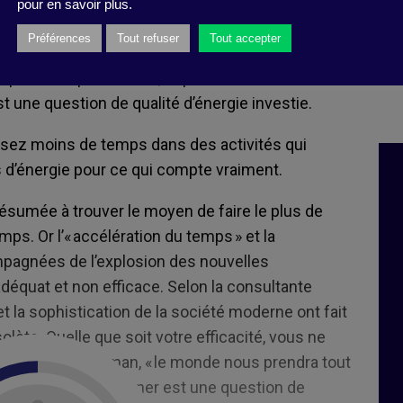
pour en savoir plus.
s : dans un environnement de travail exigeant,
oisissez soigneusement vos batailles.
Préférences
Tout refuser
Tout accepter
 : pour être performant, impossible de raisonner
t une question de qualité d’énergie investie.
passez moins de temps dans des activités qui
 d’énergie pour ce qui compte vraiment.
ésumée à trouver le moyen de faire le plus de
. Or l’« accélération du temps » et la
mpagnées de l’explosion des nouvelles
adéquat et non efficace. Selon la consultante
et la sophistication de la société moderne ont fait
lète. Quelle que soit votre efficacité, vous ne
écise Peter Bergman, « le monde nous prendra tout
mmes prêts à lui donner est une question de