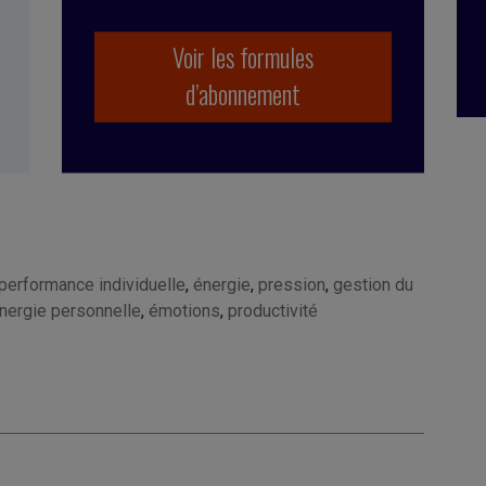
Voir les formules
d’abonnement
performance individuelle
,
énergie
,
pression
,
gestion du
énergie personnelle
,
émotions
,
productivité