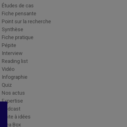
Études de cas
Fiche pensante
Point sur la recherche
Synthèse
Fiche pratique
Pépite
Interview
Reading list
Vidéo
Infographie
Quiz
Nos actus
Expertise
Podcast
Boite à idées
Idea Box