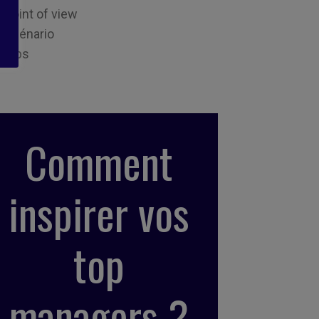
Point of view
Scénario
Tips
Comment
inspirer vos
top
managers ?