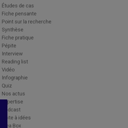
Études de cas
Fiche pensante
Point sur la recherche
Synthèse
Fiche pratique
Pépite
Interview
Reading list
Vidéo
Infographie
Quiz
Nos actus
Expertise
Podcast
Boite à idées
Idea Box