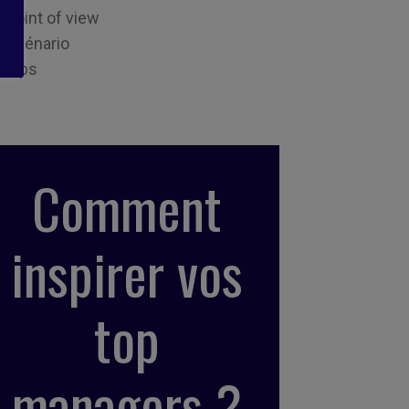
Point of view
Scénario
Tips
Comment
inspirer vos
top
managers ?