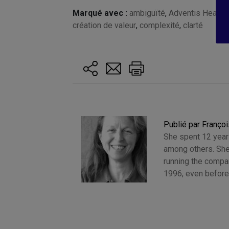
Marqué avec :
ambiguïté
,
Adventis Health
création de valeur
,
complexité
,
clarté
Publié par Françoi
She spent 12 years
among others. She
running the compan
1996, even before