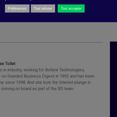
 Lodi Memorial
,
performance
,
transparence
,
culture
,
Préférences
Tout refuser
Tout accepter
se Tollet
 in industry, working for Bolloré Technologies,
 co-founded Business Digest in 1992 and has been
y since 1998. And she took the Internet plunge in
 coming on board as part of the BD team.