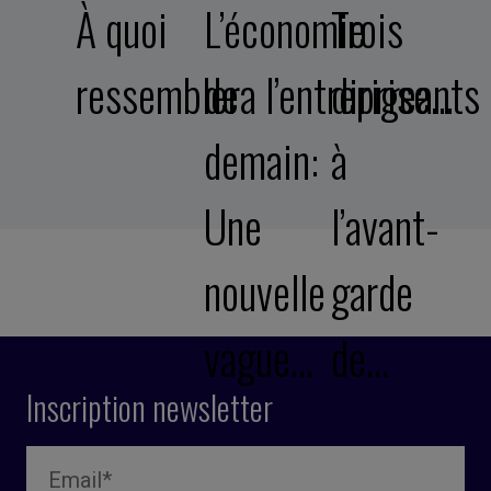
À quoi
L’économie
Trois
ressemblera l’entreprise…
de
dirigeants
demain:
à
Une
l’avant-
nouvelle
garde
vague…
de…
Inscription newsletter