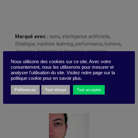
Marqué avec :
sens
,
intelligence artificielle
,
Stratégie
,
machine learning
,
performance
,
homme
,
émotions
,
humanité
,
technologie
,
sciences
humaines
,
big data
Nous utilisons des cookies sur ce site. Avec votre
consentement, nous les utiliserons pour mesurer et
analyser l'utilisation du site. Visitez notre page sur la
politique cookie pour en savoir plus.
Préférences
Tout refuser
Tout accepter