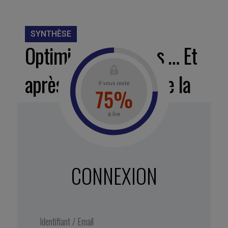
SYNTHÈSE
Optimisé jusqu’à l’os … Et
après ? Apprendre de la
forêt.
Vous avez tout optimisé, bien que
CONNEXION
performant … Vous êtes fragile.
Voici cinq leçons fondatrices pour
repenser l’entreprise comme une
forêt : vivante, lente, diverse,