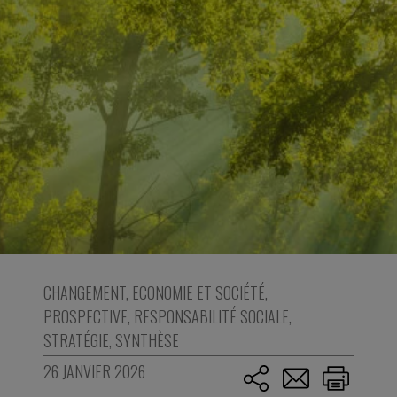
CHANGEMENT
,
ECONOMIE ET SOCIÉTÉ
,
PROSPECTIVE
,
RESPONSABILITÉ SOCIALE
,
STRATÉGIE
,
SYNTHÈSE
26 JANVIER 2026