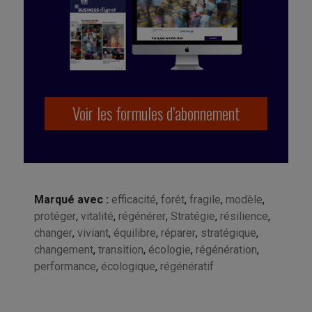
Voir les formules d’abonnement
Marqué avec :
efficacité
,
forêt
,
fragile
,
modèle
,
protéger
,
vitalité
,
régénérer
,
Stratégie
,
résilience
,
changer
,
viviant
,
équilibre
,
réparer
,
stratégique
,
changement
,
transition
,
écologie
,
régénération
,
performance
,
écologique
,
régénératif