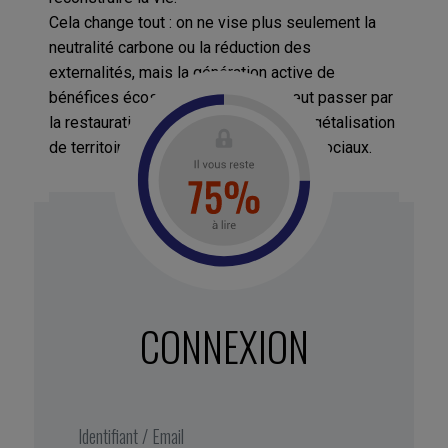
Cela change tout : on ne vise plus seulement la
neutralité carbone ou la réduction des
externalités, mais la génération active de
bénéfices écosystémiques. Cela peut passer par
la restauration de sols vivants, la revégétalisation
de territoires, la régénération de liens sociaux.
À faire
: identifiez un point d’impact clé
de votre activité (sol, eau, climat, culture,
humain) et définissez comment vous
CONNEXION
pouvez le régénérer, pas juste l’impacter
moins.