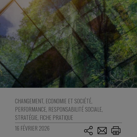
CHANGEMENT
,
ECONOMIE ET SOCIÉTÉ
,
PERFORMANCE
,
RESPONSABILITÉ SOCIALE
,
STRATÉGIE
,
FICHE PRATIQUE
16 FÉVRIER 2026