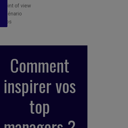
Point of view
Scénario
Tips
Comment
inspirer vos
top
managers ?