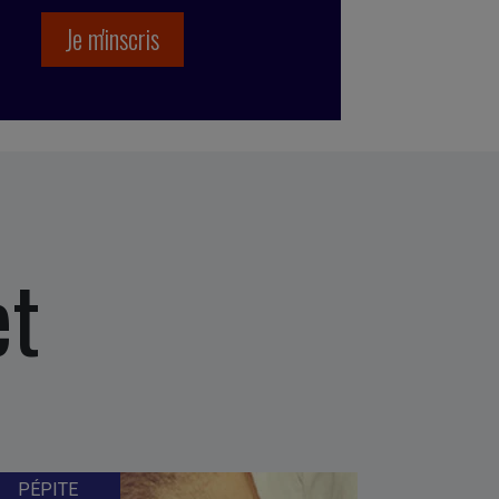
et
PÉPITE