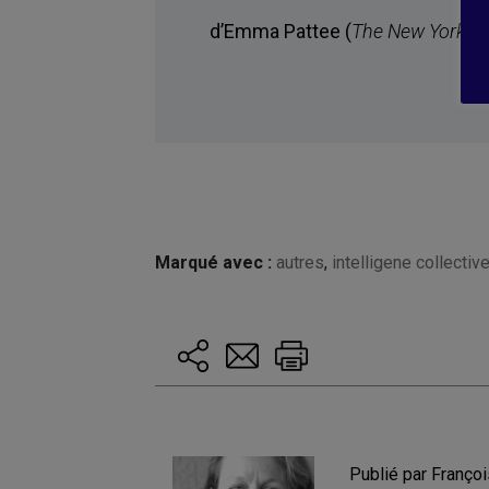
d’Emma Pattee (
The New York T
Marqué avec :
autres
,
intelligene collectiv
Publié par Françoi