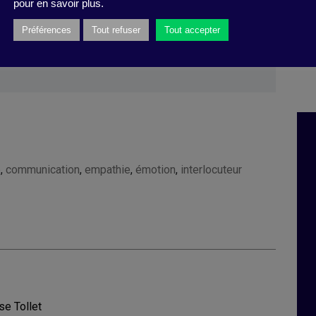
pour en savoir plus.
imes
, 4 octobre 2020).
Préférences
Tout refuser
Tout accepter
e
,
communication
,
empathie
,
émotion
,
interlocuteur
se Tollet