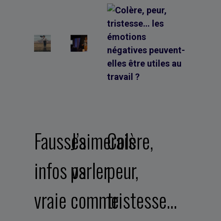
Fausses
J’aimerais
Colère,
infos vs
parler
peur,
vraie
comme
tristesse…