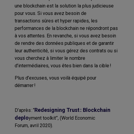
une
blockchain
est
la solution la pl
u
s judicieuse
pour vous
.
Si vous avez besoin de
transactions
s
ûres et
hyper rapides, l
es
performances de la
blockchain
ne répondront pas
à vos attentes
.
En revanche
, si vous avez besoin
de rendre des données publiques et de garantir
leur authenticité
, si vous gérez des contrats
ou si
vous cherchez à limiter le nombre
d’intermédiaires,
vous êtes bien dans la cible
!
Plus d’excuses, vous voilà équipé pour
démarrer !
R
edesigning Trust : Blockchain
D’après
:
“
depl
o
yment toolkit”,
(
World Economic
Forum
,
a
vril
2020
)
.