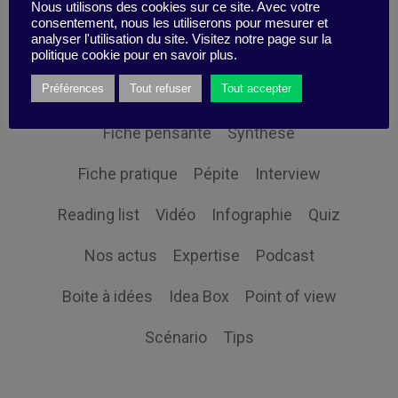
Nous utilisons des cookies sur ce site. Avec votre
Themes
consentement, nous les utiliserons pour mesurer et
analyser l'utilisation du site. Visitez notre page sur la
politique cookie pour en savoir plus.
Préférences
Tout refuser
Tout accepter
Point sur la recherche
Études de cas
Fiche pensante
Synthèse
Fiche pratique
Pépite
Interview
Reading list
Vidéo
Infographie
Quiz
Nos actus
Expertise
Podcast
Boite à idées
Idea Box
Point of view
Scénario
Tips