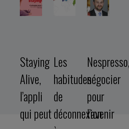
Staying
Les
Nespresso
Alive,
habitudes
négocier
l’appli
de
pour
qui peut
déconnexion
l’avenir