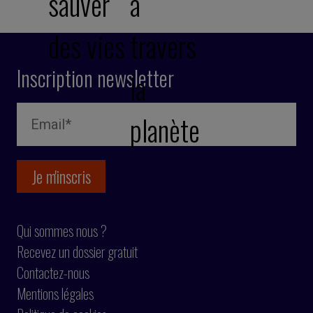
sauver
à
des vies
travers
Inscription newsletter
la
planète
Qui sommes nous ?
Recevez un dossier gratuit
Contactez-nous
Mentions légales