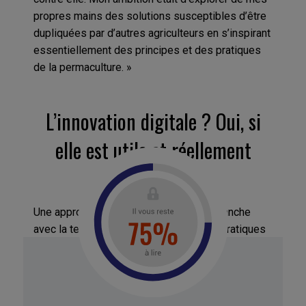
propres mains des solutions susceptibles d’être
dupliquées par d’autres agriculteurs en s’inspirant
essentiellement des principes et des pratiques
de la permaculture. »
L’innovation digitale ? Oui, si
elle est utile et réellement
durable
Une approche résolument lowtech qui tranche
avec la tendance à la numérisation des pratiques
agricoles. « C’est vrai qu’on parle beaucoup de
‘l’Agtech’ mais je tiens quand même à rappeler
que 98 % des agriculteurs dans le monde n’ont
pas de tracteur… Je ne suis pas en train de rejeter