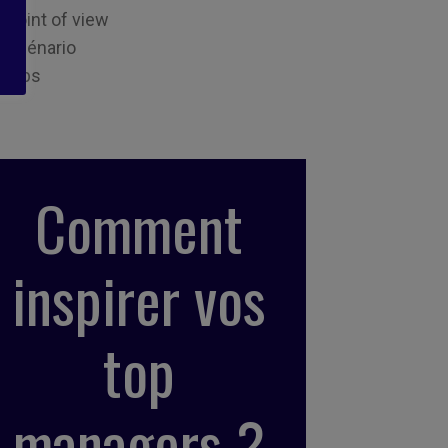
Point of view
Scénario
Tips
Comment
inspirer vos
top
managers ?