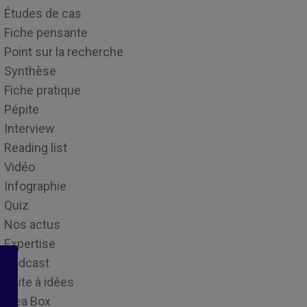
Études de cas
Fiche pensante
Point sur la recherche
Synthèse
Fiche pratique
Pépite
Interview
Reading list
Vidéo
Infographie
Quiz
Nos actus
Expertise
Podcast
Boite à idées
Idea Box