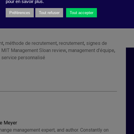
pour en savoir plus.
Préférences
Tout refuser
Tout accepter
nt
,
méthode de recrutement
,
recrutement
,
signes de
,
MIT Management Sloan review
,
management d’équipe
,
,
service personnalisé
ce Meyer
change management expert, and author. Constantly on