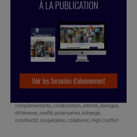
À LA PUBLICATION
Voir les formules d’abonnement
Marqué avec :
construction
,
Amanda Ripley
,
complémentarité
,
collaboration
,
altérité
,
dialogue
,
différence
,
conflit
,
polarisation
,
échange
,
constructif
,
coopération
,
collaborer
,
High Conflict