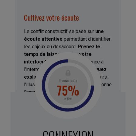
Cultivez votre écoute
Le conflit constructif se base sur
une
écoute attentive
permettant d’identifier
les enjeux du désaccord.
Prenez le
temps
de laisser parler votre
interlocuteur :
vous avez tendance à
2
l’interrompre trop vite
.
Communiquez
explicitement
vos intentions et désirs :
l’illusion de la communication vous donne
l’impression que les autres lisent en
vous à livre ouvert mais vos motivations
3
ne sont évidentes que pour vous
. Une
fois que votre interlocuteur et vous aurez
le sentiment d’avoir été écoutés et
CONNEXION
compris,
vous vous sentirez