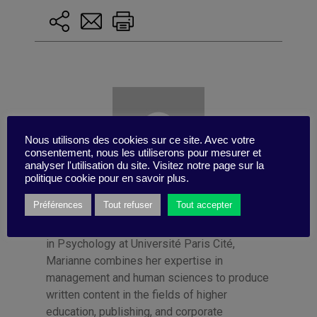
Nous utilisons des cookies sur ce site. Avec votre
consentement, nous les utiliserons pour mesurer et
analyser l'utilisation du site. Visitez notre page sur la
politique cookie pour en savoir plus.
Préférences
Tout refuser
Tout accepter
Publié par Marianne Gerard
A graduate of HEC and the Master's program
in Psychology at Université Paris Cité,
Marianne combines her expertise in
management and human sciences to produce
written content in the fields of higher
education, publishing, and corporate