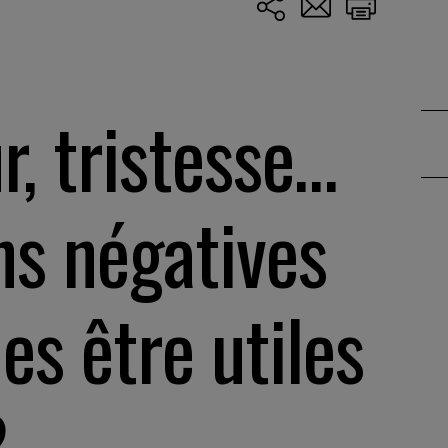
r, tristesse…
ns négatives
es être utiles
?