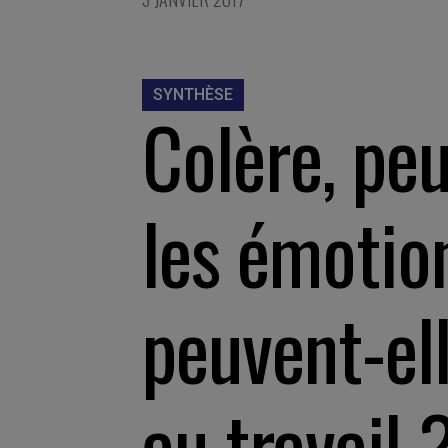
SYNTHÈSE
Colère, peu
les émotio
peuvent-ell
au travail 