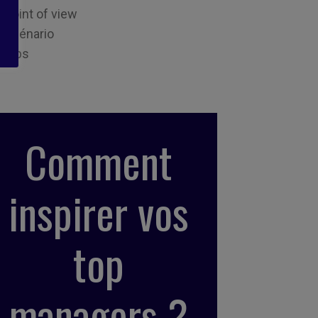
Point of view
Scénario
Tips
Comment
inspirer vos
top
managers ?