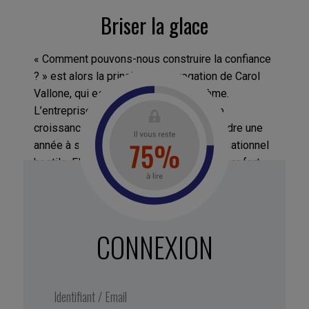
Briser la glace
« Comment pouvons-nous construire la confiance
? » est alors la principale interrogation de Carol
Vallone, qui est consciente du problème.
L’entreprise, qui est en pleine phase de
croissance, ne peut se permettre de perdre une
année à sombrer dans un silence organisationnel
hostile. Elle choisit d’agir vite et de frapper fort.
Lors de la première conférence de la nouvelle
entité, dans les locaux de Vancouver, Carol
Vallone se présente sur scène outrageusement
maquillée, perchée sur des talons aiguilles
CONNEXION
vertigineux, portant un boa à plumes.