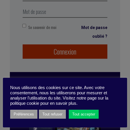
Extrait de Business Digest N°293,
Février
Se souvenir de moi
Mot de passe
oublié ?
Connexion
Marqué avec :
Stratégie
,
leadership
,
intelligence
collective
,
intégration
,
ULT
,
ressources humaines
,
culture
,
travail en équipe
,
universal learning
technologies
,
mobiliser
,
diversité
,
équipes
diverses
,
union
,
éthique
,
management d’équipe
,
Shane snow
,
équipe de rêve
,
changement
,
équipe
,
Nous utilisons des cookies sur ce site. Avec votre
ABONNEZ-VOUS
consentement, nous les utiliserons pour mesurer et
coopération
,
Dream teams
,
diversité cognitive
,
analyser l'utilisation du site. Visitez notre page sur la
collaboration
,
engagement
,
inclusion
,
fusion
,
À LA PUBLICATION
politique cookie pour en savoir plus.
réorganisation
,
motiver
,
équipes antagonistes
,
performance
,
organisation
,
WebCT
Préférences
Tout refuser
Tout accepter