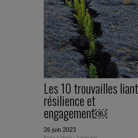
Les 10 trouvailles lian
résilience et
engagement￼
26 juin 2023
Boite à idées -
2 minutes