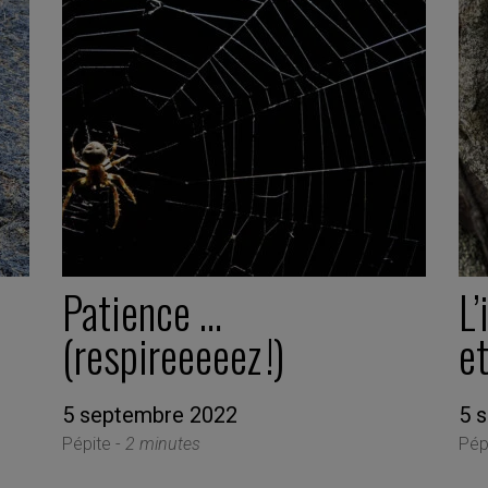
t
Patience …
L’
(respireeeeez !)
et
5 septembre 2022
5 
Pépite -
2 minutes
Pép