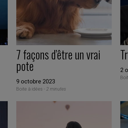
7 façons d’être un vrai
T
pote
2 
Boi
9 octobre 2023
Boite à idées -
2 minutes