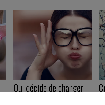
Qui décide de changer :
C
e
vous ou votre cerveau ?
Q