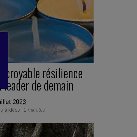
incroyable résilience
u leader de demain
uillet 2023
te à idées -
2 minutes