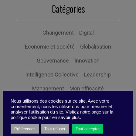
Catégories
Changement
Digital
Economie et société
Globalisation
Gouvernance
Innovation
Intelligence Collective
Leadership
Management
Mon efficacité
Nous utilisons des cookies sur ce site. Avec votre
Non classifié(e)
Organisation
consentement, nous les utiliserons pour mesurer et
analyser l'utilisation du site. Visitez notre page sur la
Orientation client
Performance
politique cookie pour en savoir plus.
Préférences
Tout refuser
Tout accepter
Prospective
Responsabilité sociale