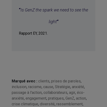
“
Is GenZ the spark we need to see the
light
”
Rapport EY, 2021.
Marqué avec :
clients
,
prises de paroles
,
inclusion
,
racisme
,
cause
,
Stratégie
,
anxiété
,
passage à l'action
,
collaborateurs
,
agir
,
éco-
anxiété
,
engagement
,
pratiques
,
GenZ
,
action
,
crise climatique
,
diversité
,
rassemblement
,