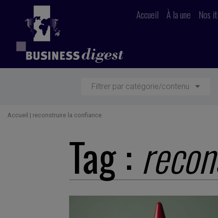
Accueil
À la une
Nos it
Filtrer par catégorie/contenu
Accueil
|
reconstruire la confiance
Tag :
recon