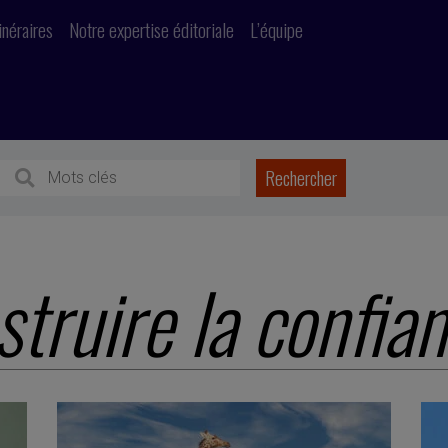
inéraires
Notre expertise éditoriale
L’équipe
struire la confia