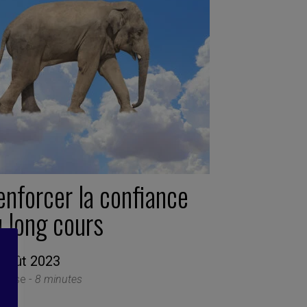
enforcer la confiance
u long cours
 août 2023
thèse -
8 minutes