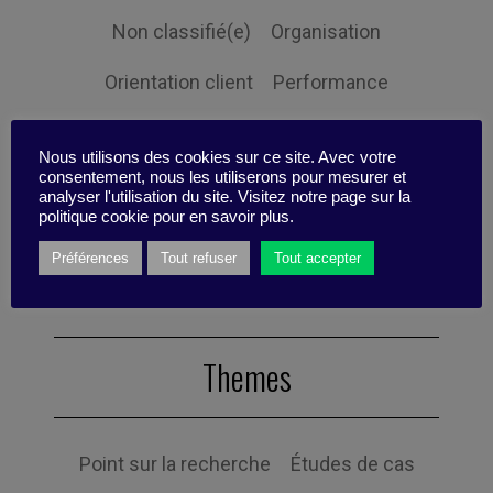
Non classifié(e)
Organisation
Orientation client
Performance
Prospective
Responsabilité sociale
Nous utilisons des cookies sur ce site. Avec votre
consentement, nous les utiliserons pour mesurer et
Ressources humaines
Stratégie
analyser l'utilisation du site. Visitez notre page sur la
politique cookie pour en savoir plus.
Expertise
Préférences
Tout refuser
Tout accepter
Themes
Point sur la recherche
Études de cas