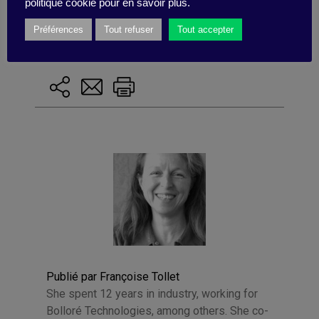
politique cookie pour en savoir plus.
enseignement
,
militant
,
leadership
,
capitaliste
,
économie inclusive
Préférences
Tout refuser
Tout accepter
Publié par Françoise Tollet
She spent 12 years in industry, working for
Bolloré Technologies, among others. She co-