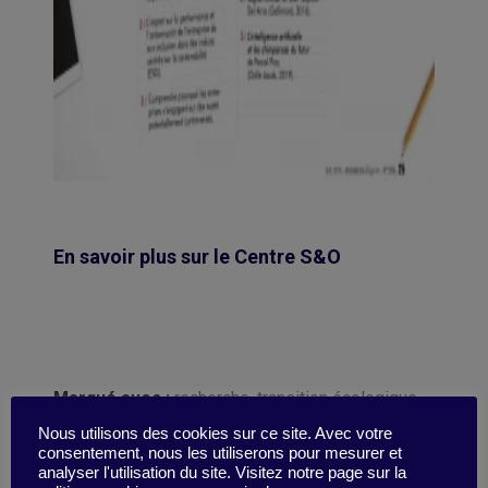
En savoir plus sur le Centre S&O
Marqué avec :
recherche
,
transition écologique
,
HEC Paris
,
Strategic Management society
,
Nous utilisons des cookies sur ce site. Avec votre
avantage concurrentiel
,
performance des
consentement, nous les utiliserons pour mesurer et
analyser l'utilisation du site. Visitez notre page sur la
organisations
,
HEC
,
l'organisation pirate
,