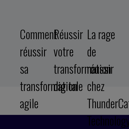
Comment
Réussir
La rage
réussir
votre
de
sa
transformation
réussir
transformation
digitale
chez
agile
ThunderCa
Technolog