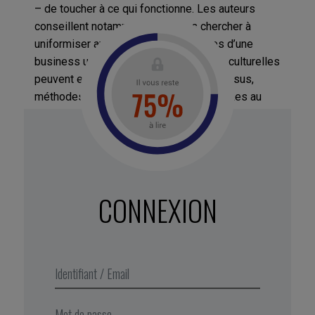
– de toucher à ce qui fonctionne. Les auteurs
conseillent notamment de ne pas chercher à
uniformiser aveuglement les pratiques d’une
business unit à l’autre. Les différences culturelles
peuvent expliquer et justifier des processus,
méthodes et organisations très différentes au
niveau commercial, RH en Europe, Asie et Outre-
Atlantique.
1. Source : Mc Kinsey Quarterly 2010, « Taking
Organizational Design from Plan to Practice : Mc Kinsey
CONNEXION
Global Survey Results » – Etude basée sur les réponses
de 1800 managers dont les entreprises (tous
continents et secteurs confondus) ont engagé une
réorganisation pendant les cinq années précédentes.
Extrait de Business Digest N°283,
février 2018