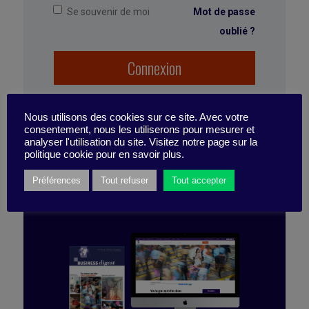
Se souvenir de moi
Mot de passe
oublié ?
Marqué avec :
collectif
,
Stratégie
,
transformation
,
Microsoft
,
transformation agile
,
Connexion
organisation
,
Satya Nadella
,
culture
,
Bill Gates
,
croissance
,
Steve Ballmer
Nous utilisons des cookies sur ce site. Avec votre
consentement, nous les utiliserons pour mesurer et
analyser l'utilisation du site. Visitez notre page sur la
politique cookie pour en savoir plus.
ABONNEZ-VOUS
Préférences
Tout refuser
Tout accepter
À LA PUBLICATION