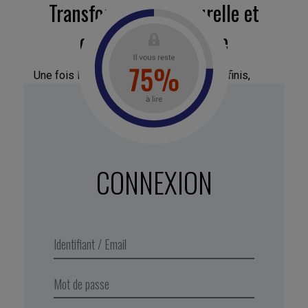
Transformation culturelle et
esprit de croissance
Une fois les contours du changement définis,
Satya Nadella s’attaque à sa priorité : mener à
bien la transformation culturelle de cette belle
endormie qu’était devenue l’entreprise. L’enjeu:
passer d’une posture « je sais tout » à une
posture de « j’apprends tout » pour faire émerger
CONNEXION
un nouvel état d’esprit collectif tournée vers la
croissance (
growth mindset
).
Extrait de Business Digest N°283,
février 2018