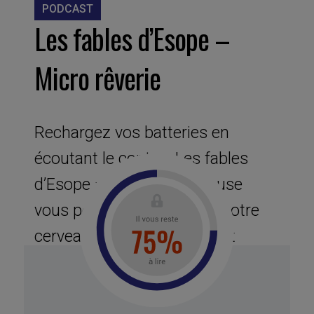
PODCAST
Les fables d’Esope –
Micro rêverie
Rechargez vos batteries en
écoutant le conte « Les fables
d’Esope ». Cette micro-pause
vous permettra de mettre votre
cerveau en mode par défaut
(MPD) pour une régénération
optimale en quelques minutes. Le
MDP désigne, en neurosciences,