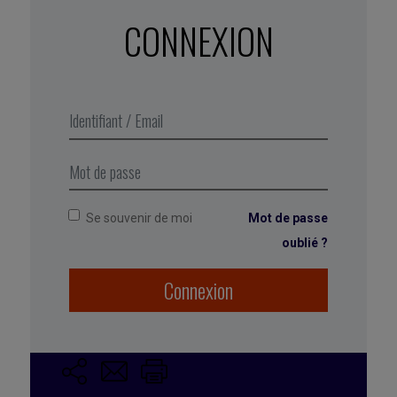
CONNEXION
un réseau constitué des régions
cérébrales actives lorsqu’un
individu n’est pas focalisé sur le
monde extérieur, et lorsque le
cerveau est au repos, mais actif.
Se souvenir de moi
Mot de passe
oublié ?
Marqué avec :
inspiration
,
Les fables d'Aesope
,
pause
,
détente
,
régénération
,
Micro rêverie
,
conte
,
Connexion
repos
,
il était une fois