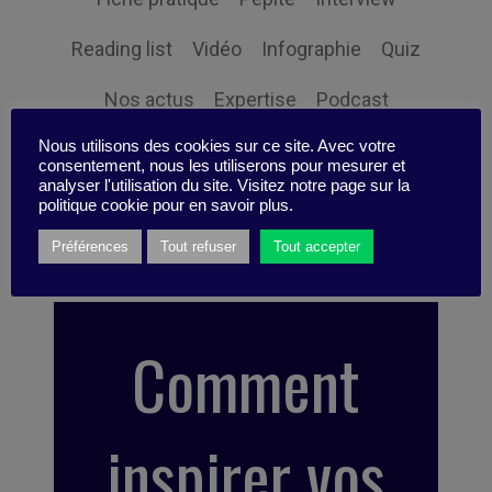
Reading list
Vidéo
Infographie
Quiz
Nos actus
Expertise
Podcast
Nous utilisons des cookies sur ce site. Avec votre
Boite à idées
Idea Box
Point of view
consentement, nous les utiliserons pour mesurer et
analyser l'utilisation du site. Visitez notre page sur la
Scénario
Tips
politique cookie pour en savoir plus.
Préférences
Tout refuser
Tout accepter
Comment
inspirer vos