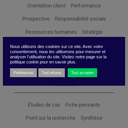
Orientation client
Performance
Prospective
Responsabilité sociale
Ressources humaines
Stratégie
Expertise
Nous utilisons des cookies sur ce site. Avec votre
consentement, nous les utiliserons pour mesurer et
analyser l'utilisation du site. Visitez notre page sur la
politique cookie pour en savoir plus.
Préférences
Tout refuser
Tout accepter
Themes
Études de cas
Fiche pensante
Point sur la recherche
Synthèse