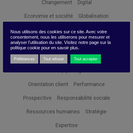
Changement
Digital
Economie et société
Globalisation
Gouvernance
Innovation
Nous utilisons des cookies sur ce site. Avec votre
consentement, nous les utiliserons pour mesurer et
analyser l'utilisation du site. Visitez notre page sur la
Intelligence Collective
Leadership
politique cookie pour en savoir plus.
Management
Mon efficacité
Préférences
Tout refuser
Tout accepter
Non classifié(e)
Organisation
Orientation client
Performance
Prospective
Responsabilité sociale
Ressources humaines
Stratégie
Expertise