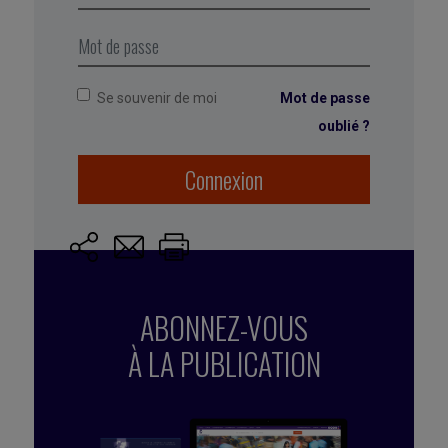
prise de décision.
Se souvenir de moi
Mot de passe
oublié ?
Marqué avec :
crise
,
entreprise
,
incertitude
,
performant
,
pression
,
conflits
Connexion
ABONNEZ-VOUS
À LA PUBLICATION