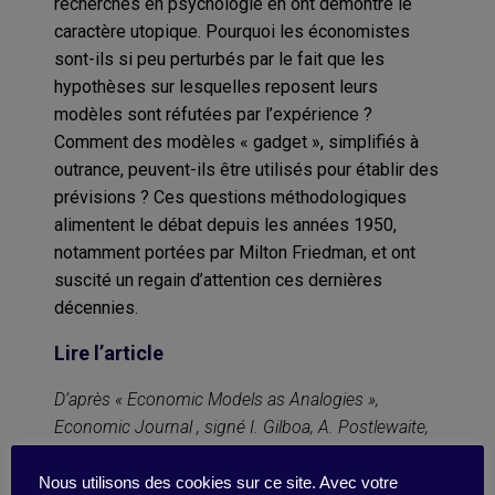
recherches en psychologie en ont démontré le
caractère utopique. Pourquoi les économistes
sont-ils si peu perturbés par le fait que les
hypothèses sur lesquelles reposent leurs
modèles sont réfutées par l’expérience ?
Comment des modèles « gadget », simplifiés à
outrance, peuvent-ils être utilisés pour établir des
prévisions ? Ces questions méthodologiques
alimentent le débat depuis les années 1950,
notamment portées par Milton Friedman, et ont
suscité un regain d’attention ces dernières
décennies.
Lire l’article
D’après « Economic Models as Analogies »,
Economic Journal , signé I. Gilboa, A. Postlewaite,
L. Samuelson et D. Schmeidler, 124 (2014), F513-
F533 ; « Economics: Between Prediction and
Nous utilisons des cookies sur ce site. Avec votre