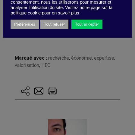
consentement, nous les utiliserons pour mesurer et
Criticism », signé I. Gilboa, A. Postlewaite, L.
analyser l'utilisation du site. Visitez notre page sur la
Samuelson et D. Schmeidler, version mise à jour en
politique cookie pour en savoir plus.
2016.
Préférences
Tout refuser
Tout accepter
Marqué avec :
recherche
,
économie
,
expertise
,
valorisation
,
HEC