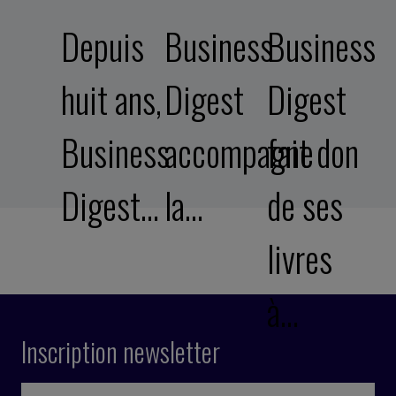
Depuis
Business
Business
huit ans,
Digest
Digest
Business
accompagne
fait don
Digest…
la…
de ses
livres
à…
Inscription newsletter