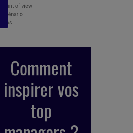
Point of view
Scénario
Tips
Comment
inspirer vos
top
managers ?