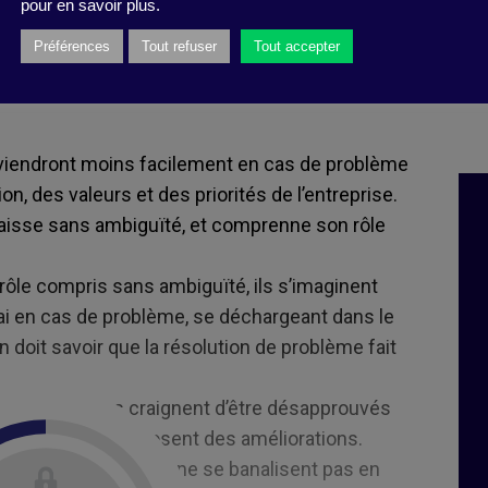
pour en savoir plus.
ENT
FAVORABLE…AU SYST
È
ME D
Préférences
Tout refuser
Tout accepter
au sein de votre équipe contre le syndrome du «
rviendront moins facilement en cas de problème
on, des valeurs et des priorités de l’entreprise.
isse sans ambiguïté, et comprenne son rôle
rôle compris sans ambiguïté, ils s’imaginent
lai en cas de problème, se déchargeant dans le
 doit savoir que la résolution de problème fait
peau :
certains craignent d’être désapprouvés
problèmes ou proposent des améliorations.
s dysfonctionnels ne se banalisent pas en