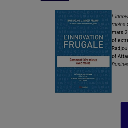
L’innov
moins
d
mars 20
of ext
Radjou
of Atta
Busine