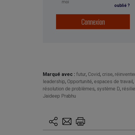
moi
oublié ?
Connexion
Marqué avec :
futur
,
Covid
,
crise
,
réinvente
leadership
,
Opportunité
,
espaces de travail
,
résolution de problèmes
,
système D
,
résili
Jaideep Prabhu