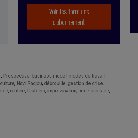
Voir les formules
d’abonnement
r
,
Prospective
,
business model
,
modes de travail
,
culture
,
Navi Radjou
,
débrouille
,
gestion de crise
,
ence
,
routine
,
Diateino
,
improvisation
,
crise sanitaire
,