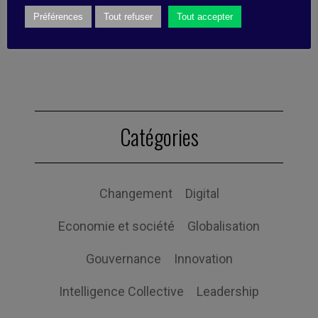
education, publishing, and corporate
Préférences
Tout refuser
Tout accepter
communication. She also works as a
psychologist.
Catégories
Changement
Digital
Economie et société
Globalisation
Gouvernance
Innovation
Intelligence Collective
Leadership