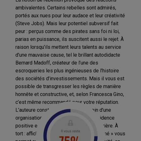
ambivalentes. Certains rebelles sont admirés,
portés aux nues pour leur audace et leur créativité
(Steve Jobs). Mais leur potentiel subversif fait
peur : perçus comme des pirates sans foi ni loi,
parias en puissance, ils suscitent aussi le rejet. À
raison lorsqu’ils mettent leurs talents au service
d’une mauvaise cause, tel le brillant autodidacte
Bernard Madoff, créateur de l’une des
escroqueries les plus ingénieuses de l’histoire
des sociétés d’investissements. Mais il vous est
possible de transgresser les règles de manière
honnête et constructive, et, selon Francesca Gino,
c’est même recommandé pour votre réputation.
L’auteure constate en effet qu’au sein d’une
organisation, le principal frein à la dissidence
positive est la crainte de saboter sa carrière. À
tort : afficher un comportement « non aligné » vous