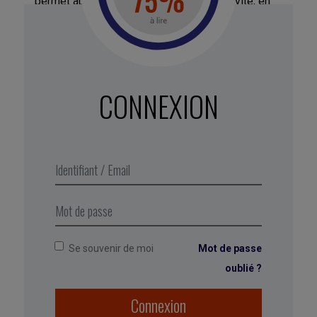
permet au contraire de gagner en assertivité, en
crédibilité et en leadership. Une étude menée par
Francesca Gino sur plusieurs centaines de
[1]
collaborateurs d’entreprises américaines
prouve que des attitudes jugées « rebelles »
(exprimer ouvertement son désaccord, ne pas se
CONNEXION
conformer aux attentes de la hiérarchie, ignorer
les codes vestimentaires en vigueur…) boostent
votre confiance, accroissent la reconnaissance de
vos compétences et sont même perçues comme
des signes de statut et de pouvoir. Corollaire et
cerise sur le gâteau : les équipes suivent plus
facilement un leader rebelle !
Se souvenir de moi
Mot de passe
oublié ?
Connexion