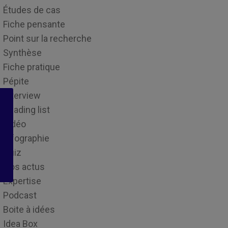
Études de cas
Fiche pensante
Point sur la recherche
Synthèse
Fiche pratique
Pépite
Interview
Reading list
Vidéo
Infographie
Quiz
Nos actus
Expertise
Podcast
Boite à idées
Idea Box