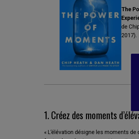
The Po
Experi
de Chi
2017).
1.
Créez des moments d’élév
« L’élévation désigne les moments de 