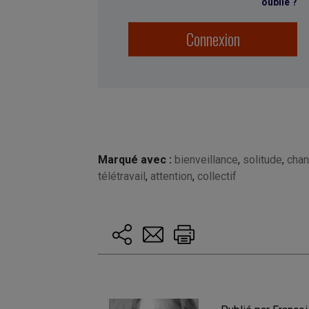
oublié ?
Connexion
Marqué avec :
bienveillance
,
solitude
,
cha
télétravail
,
attention
,
collectif