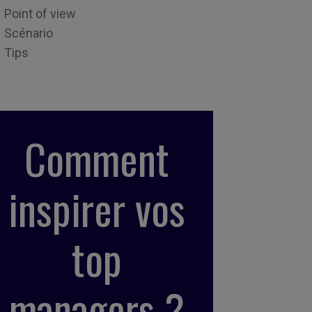
Point of view
Scénario
Tips
Comment
inspirer vos
top
managers ?