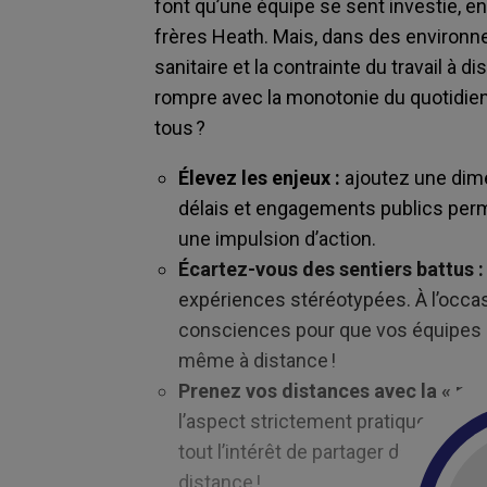
font qu’une équipe se sent investie, en
frères Heath. Mais, dans des environn
sanitaire et la contrainte du travail 
rompre avec la monotonie du quotidien 
tous ?
Élevez les enjeux :
ajoutez une dime
délais et engagements publics perme
une impulsion d’action.
Écartez-vous des sentiers battus :
expériences stéréotypées. À l’occas
consciences pour que vos équipes s
même à distance !
Prenez vos distances avec la « rais
l’aspect strictement pratique des c
tout l’intérêt de partager des mom
distance !